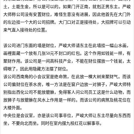
土，土能生金，所以是可以的。如果门开正南，就剋正男东主。严峻
大师称公司没有安置财位，难怪生意没有进展，因此他首先在大门外
的左边挂一个大的公司招牌。大门口对正是接待处，大招牌可以引动
来气直入接待处的位置。
该公司进门东面的墙是财位，严峻大师请东主在此墙挂一幅山水画，
画裡面藏一个放有几张
50
元不封口的红包。这个作用如钱瓮一样，有
聚财作用。该公司是一间高科技产业，不能在财位摆放一个钱瓮，太
碍眼了，因此用隐藏方法摆了财位。
该公司西南角的小会议室是绝命煞，在此放一棵大树来聚财气。而该
公司偏财位在茶水房，唯一方法是在窗户边放一对狮子，严峻大师特
别指出西化公司不能放貔貅，免得客人问公司员工这是什么动物，而
放狮子与放貔貅在风水上作用是一样的。而该公司的病煞及桃花位在
大楼外面。
中央位是会议室，亦是该公司事非位，严峻大师让东主尽量向东西而
坐，不要向北而坐。同时在室内摆九枝红花以解事非。