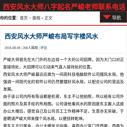
西安风水大师八字起名严峻老师联系电话
导航
你的位置：
首页
>
面相
» 正文
西安风水大师严峻布局写字楼风水
2018-08-06 |
268
人围观 |
评论:
严峻大师首先在大门外的左边挂一个大的公司招牌。因为大门口对正
是接待处，大招牌可以引动来气直入接待处的位置。
西安风水大师
严峻最近应邀为一间高科技电脑软件公司摆风水局，他
强调一间现代化的软件公司仍然要摆好风水局，以配合公司的营运及
发展。
由于该公司内所有陈设都是机密，东主不让他拍照，所以衹有公司外
面的照片及其手绘的布局图。公司请他看风水的原因是东主搬入这座
办公大楼后，感觉自己及公司员工工作精神不足，生意亦无突破，于
是聘请严峻大师来摆个风水局，以便扭转乾坤。
男东主五行属金，办公大楼坐北向南。幸而办公室门开西南，西南为