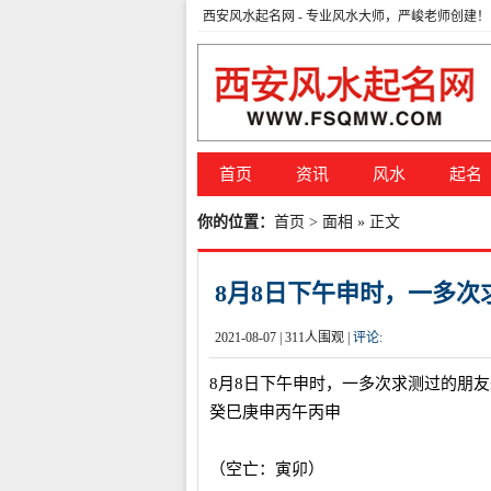
西安风水起名网
- 专业风水大师，严峻老师创建！
首页
资讯
风水
起名
你的位置：
首页
>
面相
» 正文
8月8日下午申时，一多
2021-08-07 |
311
人围观 |
评论:
8月8日下午申时，一多次求测过的朋
癸巳庚申丙午丙申
（空亡：寅卯）