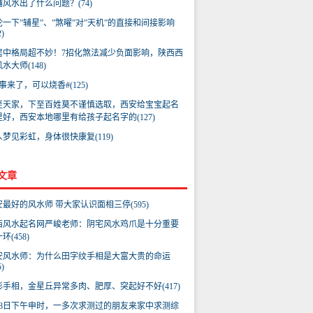
铺风水出了什么问题？(74)
论一下”辅星”、”煞曜”对”天机”的直接和间接影响
2)
居中格局超不妙！7招化煞法减少负面影响，陕西西
水大师(148)
事来了，可以烧香#(125)
至天家，下至百姓莫不谨慎选取，西安给宝宝起名
里好，西安本地哪里有给孩子起名字的(127)
人梦见彩虹，身体很快康复(119)
文章
安最好的风水师 带大家认识面相三停(595)
西风水起名网严峻老师：阴宅风水鸡爪是十分重要
环(458)
安风水师：为什么田字纹手相是大富大贵的命运
5)
形手相，金星丘异常多肉、肥厚、突起好不好(417)
月8日下午申时，一多次求测过的朋友来家中求测综