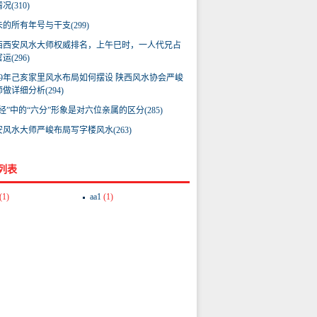
况(310)
的所有年号与干支(299)
西西安风水大师权威排名，上午巳时，一人代兄占
运(296)
019年己亥家里风水布局如何摆设 陕西风水协会严峻
做详细分析(294)
经”中的“六分”形象是对六位亲属的区分(285)
安风水大师严峻布局写字楼风水(263)
列表
(1)
aa1
(1)