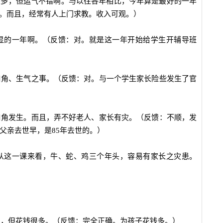
很多，但运气不错啊。与以往各年相比，今年算是最好的一年
。而且，经常有人上门求教。收入可观。）
明显的一年啊。（反馈：对。就是这一年开始给学生开辅导班
的口角、生气之事。（反馈：对。与一个学生家长险些发生了官
有口角发生。而且，弄不好老人、家长有灾。（反馈：不顺，发
父亲去世早，是85年去世的。）
。从这一课来看，牛、蛇、鸡三个年头，容易有家长之灾患。
顺利，但花钱很多。（反馈：完全正确。为孩子花钱多。）