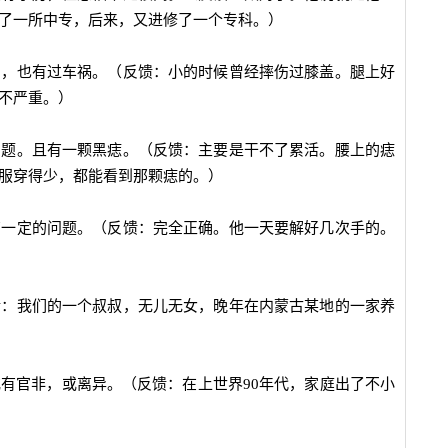
了一所中专，后来，又进修了一个专科。）
伤，也有过车祸。（反馈：小的时候曾经摔伤过膝盖。腿上好
不严重。）
问题。且有一颗黑痣。（反馈：主要是干不了累活。腰上的痣
服穿得少，都能看到那颗痣的。）
有一定的问题。（反馈：完全正确。他一天要解好几次手的。
馈：我们的一个叔叔，无儿无女，晚年在内蒙古某地的一家养
或有官非，或离异。（反馈：在上世界90年代，家庭出了不小