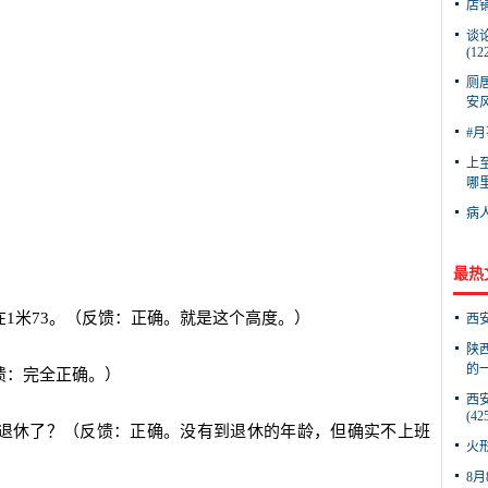
店
谈
(12
厕
安风
#月
上
哪
病
最热
1米73。（反馈：正确。就是这个高度。）
西
陕
的一
馈：完全正确。）
西
(42
是退休了？（反馈：正确。没有到退休的年龄，但确实不上班
火
8