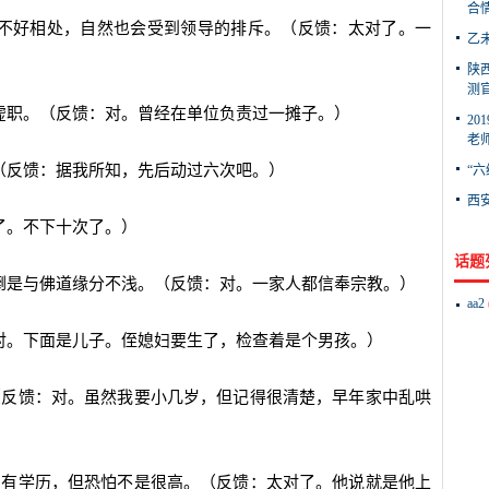
合情
导不好相处，自然也会受到领导的排斥。（反馈：太对了。一
乙未
陕
测官
虚职。（反馈：对。曾经在单位负责过一摊子。）
2
老师
（反馈：据我所知，先后动过六次吧。）
“六
西
了。不下十次了。）
话题
倒是与佛道缘分不浅。（反馈：对。一家人都信奉宗教。）
aa2
对。下面是儿子。侄媳妇要生了，检查着是个男孩。）
（反馈：对。虽然我要小几岁，但记得很清楚，早年家中乱哄
虽有学历，但恐怕不是很高。（反馈：太对了。他说就是他上