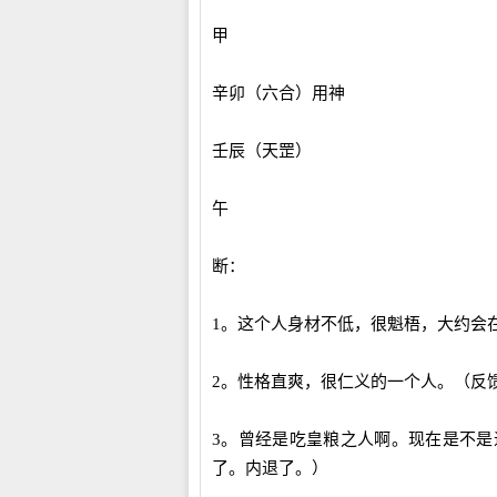
甲
辛卯（六合）用神
壬辰（天罡）
午
断：
1。这个人身材不低，很魁梧，大约会在
2。性格直爽，很仁义的一个人。（反
3。曾经是吃皇粮之人啊。现在是不
了。内退了。）