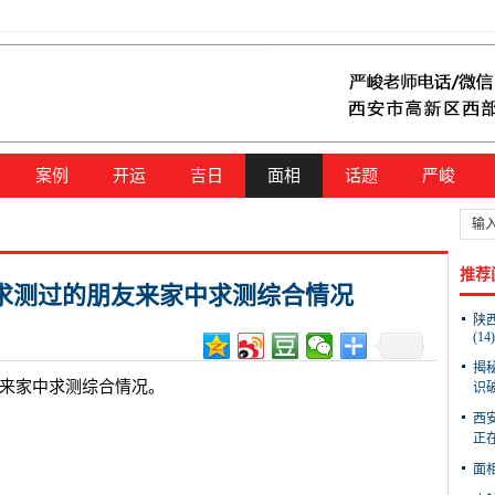
案例
开运
吉日
面相
话题
严峻
推荐
次求测过的朋友来家中求测综合情况
陕
(14)
揭
友来家中求测综合情况。
识破
西
正在
面