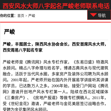
西安风水大师八字起名严峻老师联系电话
导航
你的位置：
首页
>
严峻
严峻
严峻，丰图居士，陕西风水协会会长，西安首席风水大师，
西安周易八字起名专家
严峻老师是《腾讯网》风水专栏作家，《东易日盛》特邀风
水顾问。精占八字命理与姓名学，博通古典风水与现代建筑
融合，活跃于当代风水圈，多家房产及装饰公司聘为风水顾
问。2001年起，严老师开始在国内外开展易学讲座听其讲课
的学员，已达数万人之多。2006年始，接受门户网站《腾讯
网》邀请开创地产风水专栏第一人。陆续在西北区域媒体
《三秦房产》、《房地产报道》等做专栏撰稿人。2011年，
受《世纪金花》邀请，严峻老师与金花美居签订战略合作，
受聘为金花集团风水顾问。