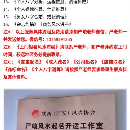
13、《个人八字分析、运程推测、调理补救》
14、《个人姻缘推算、仕途推算》
15、《男女八字合婚、婚配调理》
16、《杂志约稿》《商务风水讲座》
注A：以上服务具体流程及费用请添加严峻老师微信，严老师一
并发送给您。微信号：13759991335
注B：《上门相看风水布局》请联系严老师，和严老师约定上门
时间，较远地区务必提前联系。
注C：《宝宝起名》《成人改名》《公司起名》《店铺取名》
《商标命名》《个人八字测算》请按照严老师要求整理生辰资料
及其他资料。