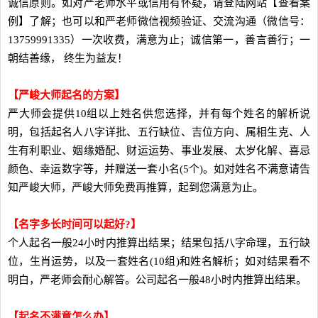
诚信原则。如对严老师水平或信用有怀疑，请登陆网站【查看案
例】了解；也可以和严老师微信视频验证、交流沟通（微信号：
13759991335）一次收费，满意为止；诚信第一，善言善行；一
朝结善缘， 终生为益友！
【严峻大师起名的方案】
严大师会提供10组以上姓名供您选择，并有每个姓名的解析说
明，包括起名人八字详批、五行缺位、吉位方向、属相生克、人
生有利职业、姻缘婚配、财运运势、事业发展、太岁化解、喜忌
颜色、幸运数字等，并赠送一套小名(5个)。如对姓名不满意请告
知严峻大师，严峻大师免费再推算，起到您满意为止。
【名字多长时间可以起好?】
个人起名一般24小时内推算出结果；结果包括八字命理，五行缺
位，生肖运势，以及一套姓名(10组)和姓名解析；如对结果看不
明白，严老师会耐心解答。公司起名一般48小时内推算出结果。
【起名不满意怎么办】