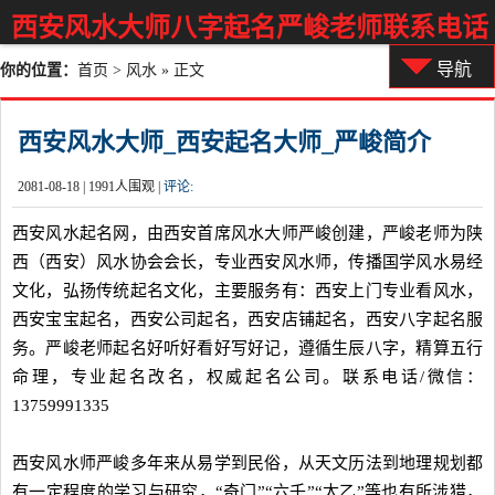
西安风水大师八字起名严峻老师联系电话
导航
你的位置：
首页
>
风水
» 正文
西安风水大师_西安起名大师_严峻简介
2081-08-18 |
1991
人围观 |
评论:
西安风水起名网，由西安首席风水大师严峻创建，严峻老师为陕
西（西安）风水协会会长，专业西安风水师，传播国学风水易经
文化，弘扬传统起名文化，主要服务有：西安上门专业看风水，
西安宝宝起名，西安公司起名，西安店铺起名，西安八字起名服
务。严峻老师起名好听好看好写好记，遵循生辰八字，精算五行
命理，专业起名改名，权威起名公司。联系电话/微信：
13759991335
西安风水师严峻多年来从易学到民俗，从天文历法到地理规划都
有一定程度的学习与研究，“奇门”“六壬”“太乙”等也有所涉猎，