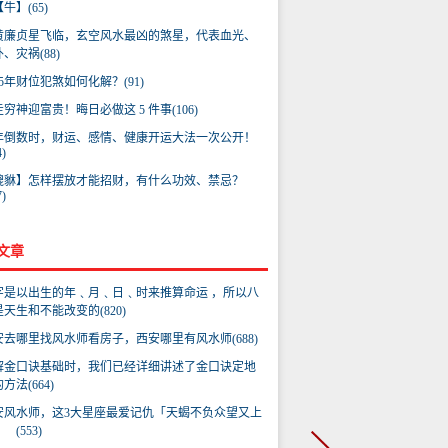
牛】(65)
黄廉贞星飞临，玄空风水最凶的煞星，代表血光、
、灾祸(88)
25年财位犯煞如何化解？(91)
穷神迎富贵！晦日必做这 5 件事(106)
年倒数时，财运、感情、健康开运大法一次公开！
4)
貔貅】怎样摆放才能招财，有什么功效、禁忌？
7)
文章
字是以出生的年﹑月﹑日﹑时来推算命运 ，所以八
天生和不能改变的(820)
安去哪里找风水师看房子，西安哪里有风水师(688)
解金口诀基础时，我们已经详细讲述了金口诀定地
方法(664)
安风水师，这3大星座最爱记仇「天蝎不负众望又上
 (553)