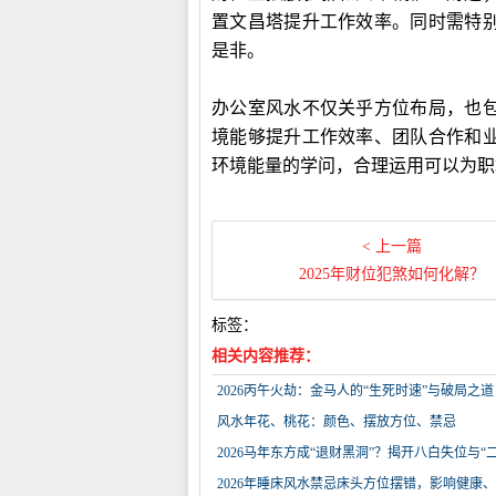
置文昌塔提升工作效率。同时需特
是非。
办公室风水不仅关乎方位布局，也
境能够提升工作效率、团队合作和
环境能量的学问，合理运用可以为职
< 上一篇
2025年财位犯煞如何化解？
标签：
相关内容推荐：
2026丙午火劫：金马人的“生死时速”与破局之道
风水年花、桃花：颜色、摆放方位、禁忌
2026马年东方成“退财黑洞”？揭开八白失位与
2026年睡床风水禁忌床头方位摆错，影响健康