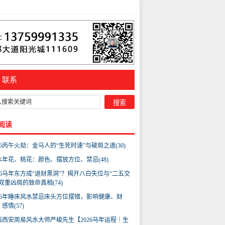
联系
阅读
26丙午火劫：金马人的“生死时速”与破局之道(30)
水年花、桃花：颜色、摆放方位、禁忌(48)
026马年东方成“退财黑洞”？揭开八白失位与“二五交
双重凶局的致命真相(74)
026年睡床风水禁忌床头方位摆错，影响健康、财
感情(57)
西西安周易风水大师严峻先生【2026马年运程｜生