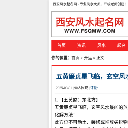
西安风水起名网
- 专业风水大师，严峻老师创建！
首页
资讯
风水
起名
你的位置：
首页
>
开运
» 正文
五黄廉贞星飞临，玄空风
2025-09-01 |
90
人围观 |
评论:
1.
【五黄煞：东北方】
五黄廉贞星飞临，玄空风水最凶的煞
化解方法：
此方位不可动土、装修或堆放尖锐物