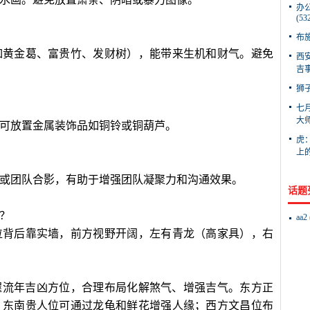
办
(53
布施
如黄金葛、富贵竹、发财树），能带来生机和财气。避免
西
吉事
狮
七
大师
可放置金属装饰品如铜铃或铜葫芦。
虎
上的
或团队合影，有助于增强团队凝聚力和沟通效果。
话题
？
aa2
位背后靠实墙，前方视野开阔，左有青龙（高家具），右
握流年吉凶方位，合理布局化解煞气、增强吉气。东方正
；东南贵人位可通过龙龟和鲜花增强人缘；西方文昌位布