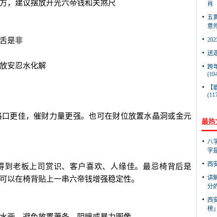
方，建议摆放开光六帝钱和关煞尺
肖【
五
意外
舌是非
20
送走
放安忍水化解
跨
(10
【
(11
路口更佳，催财力量更强。也可在财位放置水晶洞或金元
最热
八
字是
西
表得到老板上司赏识、客户喜欢、人缘佳。最忌椅背后是
讲
可以在椅背贴上一串六帝钱增强稳定性。
分的
西
榜」
水画。避免放置萧条、阴暗或暴力图像。