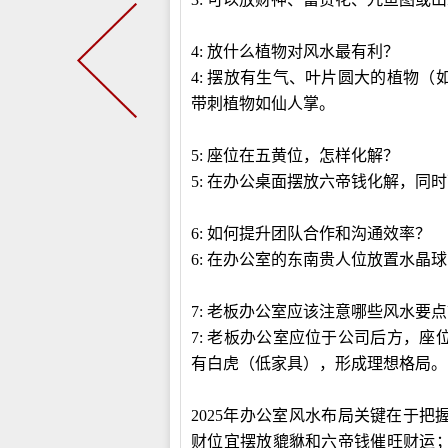
4:
放什么植物对风水最有利？
4:
摆放有生气、叶片圆大的植物（
带刺植物如仙人掌。
5:
座位在五黄位，怎样化解？
5:
在办公桌面摆放六帝钱化解，同时
6:
如何提升团队合作和沟通效率？
6:
在办公室的东南贵人位放置水晶球
7:
老板办公室应该注意哪些风水要点
7:
老板办公室应位于公司后方，座
有白虎（低家具），形成理想格局。
2025
年办公室风水布局关键在于把
财位宜摆放貔貅和六帝钱催旺财运