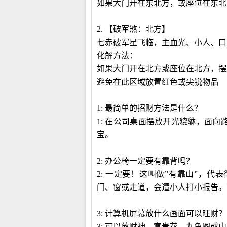
如果大门开在东北方，或座位在东北
2.
【破军煞：北方】
七赤破军星飞临，主血光、小人、口
化解方法：
如果大门开在北方或座位在北方，摆
避免在此区域放置红色或尖锐物品
1:
最简单的招财方法是什么？
1:
在公司桌面摆放开光貔貅，面向
宝。
2:
办公椅一定要有靠背吗？
2:
一定要！这叫做”有靠山”，代
门、窗或走道，会遭小人打小报告。
3:
计算机屏幕放什么画面可以旺财？
3:
可以放财神、富贵花、九鱼图或山