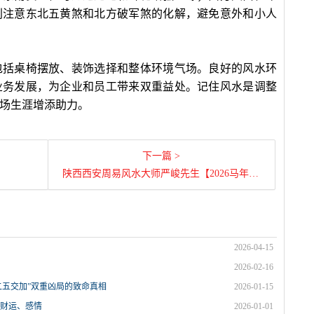
别注意东北五黄煞和北方破军煞的化解，避免意外和小人
包括桌椅摆放、装饰选择和整体环境气场。良好的风水环
业务发展，为企业和员工带来双重益处。记住风水是调整
场生涯增添助力。
下一篇 >
陕西西安周易风水大师严峻先生【2026马年运程｜生肖【牛】
2026-04-15
2026-02-16
“二五交加”双重凶局的致命真相
2026-01-15
、财运、感情
2026-01-01