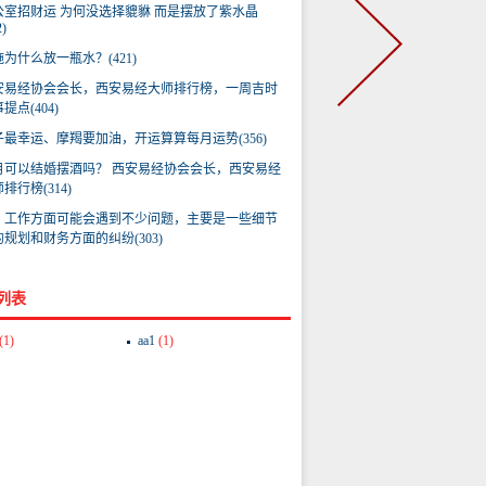
公室招财运 为何没选择貔貅 而是摆放了紫水晶
2)
为什么放一瓶水？(421)
安易经协会会长，西安易经大师排行榜，一周吉时
提点(404)
子最幸运、摩羯要加油，开运算算每月运势(356)
月可以结婚摆酒吗？ 西安易经协会会长，西安易经
排行榜(314)
：工作方面可能会遇到不少问题，主要是一些细节
规划和财务方面的纠纷(303)
列表
(1)
aa1
(1)