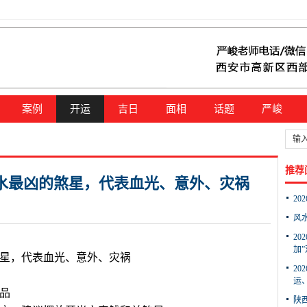
案例
开运
吉日
面相
话题
严峻
推荐
水最凶的煞星，代表血光、意外、灾祸
20
风
2
加”
星，代表血光、意外、灾祸
2
运、
品
陕