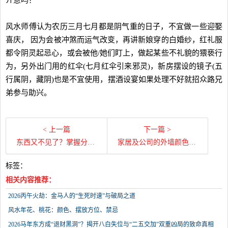
介意吗？
风水师傅认为农历三月七月都是阴气重的日子，不宜做一些迎娶
喜庆， 因为会被冲煞而运气改变，再讲新娘穿的白婚纱，红礼服
都令阴灵起忌心，或会被他/她们盯上，做起某些不礼貌的猥亵行
为，另外出门用的红伞(七月红伞引来邪灵)，新房摆设的镜子(五
行属阴，藏阴)也是不宜使用，摆酒设宴如果处理不好就招众路兄
弟参与助兴。
< 上一篇
下一篇 >
东西又不见了？掌握分区收纳3原则，不再越收越乱！
家居及公司的外墙颜色影响风水宅运，西安上门看风水师傅，西安民间风水大师
标签：
相关内容推荐：
2026丙午火劫：金马人的“生死时速”与破局之道
风水年花、桃花：颜色、摆放方位、禁忌
2026马年东方成“退财黑洞”？揭开八白失位与“二五交加”双重凶局的致命真相